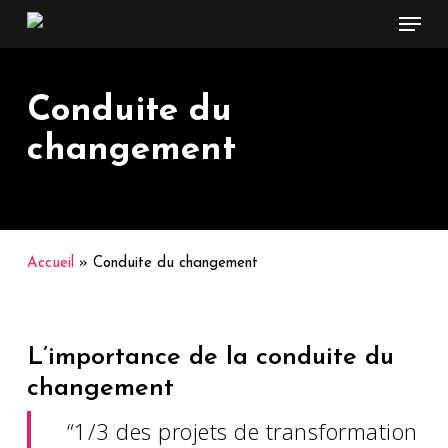
Menu
Skip
to
main
content
Conduite du
changement
Accueil
»
Conduite du changement
L’importance de la conduite du
changement
“1/3 des projets de transformation