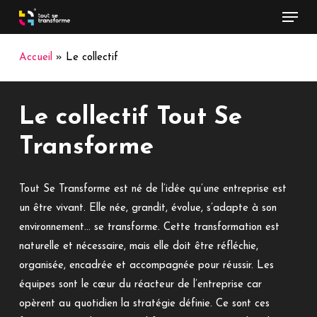
Menu
Skip
to
main
Accueil
»
Le collectif
content
Le collectif Tout Se
Transforme
Tout Se Transforme est né de l’idée qu’une entreprise est
un être vivant. Elle née, grandit, évolue, s’adapte à son
environnement… se transforme. Cette transformation est
naturelle et nécessaire, mais elle doit être réfléchie,
organisée, encadrée et accompagnée pour réussir. Les
équipes sont le cœur du réacteur de l’entreprise car
opèrent au quotidien la stratégie définie. Ce sont ces