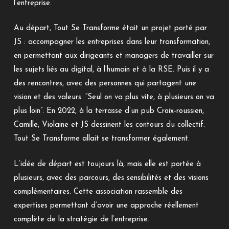
l’entreprise.
Au départ, Tout Se Transforme était un projet porté par
JS : accompagner les entreprises dans leur transformation,
en permettant aux dirigeants et managers de travailler sur
les sujets liés au digital, à l’humain et à la RSE. Puis il y a
des rencontres, avec des personnes qui partagent une
vision et des valeurs. “Seul on va plus vite, à plusieurs on va
plus loin”. En 2022, à la terrasse d’un pub Croix-roussien,
Camille, Violaine et JS dessinent les contours du collectif.
Tout Se Transforme allait se transformer également.
L’idée de départ est toujours là, mais elle est portée à
plusieurs, avec des parcours, des sensibilités et des visions
complémentaires. Cette association rassemble des
expertises permettant d’avoir une approche réellement
complète de la stratégie de l’entreprise.