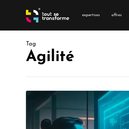
Skip
to
expertises
offres
main
content
Tag
Agilité